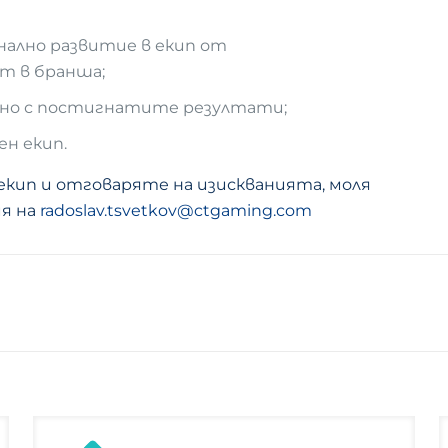
нално развитие в екип от
т в бранша;
ано с постигнатите резултати;
ен екип.
кип и отговаряте на изискванията, моля
я на
radoslav.tsvetkov@ctgaming.com