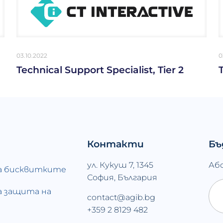
03.10.2022
0
Technical Support Specialist, Tier 2
Контакти
Бъ
ул. Кукуш 7, 1345
Аб
а бисквитките
София, България
а защита на
contact@agib.bg
и
+359 2 8129 482