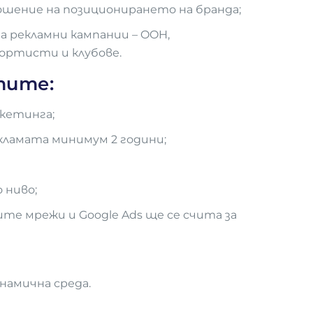
ошение на позиционирането на бранда;
на рекламни кампании – OOH,
портисти и клубове.
тите:
кетинга;
кламата минимум 2 години;
 ниво;
те мрежи и Google Ads ще се счита за
намична среда.