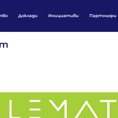
тво
Доклади
Инициативи
Партньори
рт