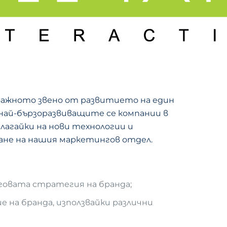
й-важното звено от развитието на един
т най-бързоразвиващите се компании в
лагайки на нови технологии и
ане на нашия маркетингов отдел.
говата стратегия на бранда;
на бранда, използвайки различни