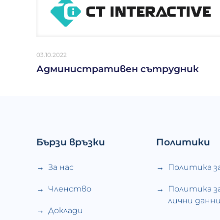
03.10.2022
Административен сътрудник
Бързи връзки
Политики
За нас
Политика з
Членство
Политика з
лични данн
Доклади