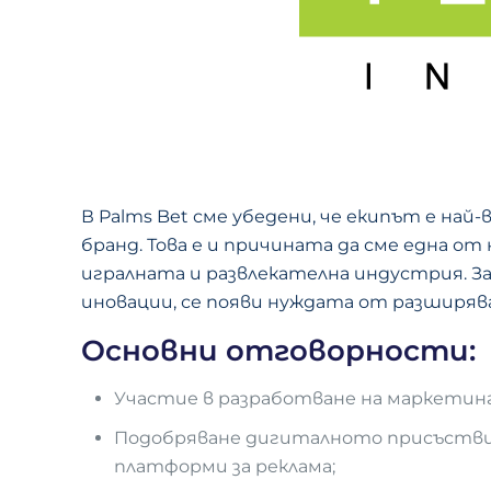
В Palms Bet сме убедени, че екипът е на
бранд. Това е и причината да сме една о
игралната и развлекателна индустрия. За
иновации, се появи нуждата от разширяв
Основни отговорности:
Участие в разработване на маркетин
Подобряване дигиталното присъствие 
платформи за реклама;