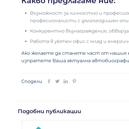
Какво предлагаме ние:
Възможност за личностно и професио
професионалисти с дългогодишен опи
Конкурентно възнаграждение, обвърз
Работа в уютен офис с млад и енергич
Ако желаете да станете част от нашия е
изпратете Ваша актуална автобиографи
Сподели
Подобни публикации