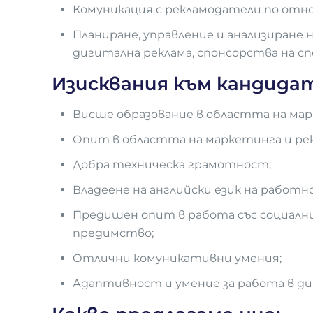
Комуникация с рекламодатели по отн
Планиране, управление и анализиране 
дигитална реклама, спонсорства на с
Изисквания към кандида
Висше образование в областта на мар
Опит в областта на маркетинга и ре
Добра техническа грамотност;
Владеене на английски език на работно
Предишен опит в работа със социални
предимство;
Отлични комуникативни умения;
Адаптивност и умение за работа в ди