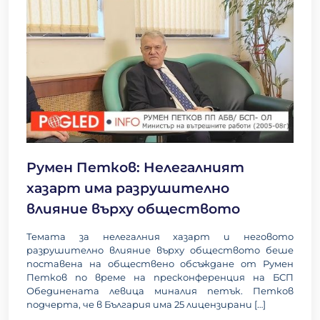
Румен Петков: Нелегалният
хазарт има разрушително
влияние върху обществото
Темата за нелегалния хазарт и неговото
разрушително влияние върху обществото беше
поставена на обществено обсъждане от Румен
Петков по време на пресконференция на БСП
Обединената левица миналия петък. Петков
подчерта, че в България има 25 лицензирани
[…]