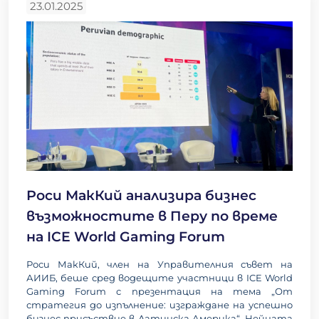
23.01.2025
Роси МакКий анализира бизнес
възможностите в Перу по време
на ICE World Gaming Forum
Роси МакКий, член на Управителния съвет на
АИИБ, беше сред водещите участници в ICE World
Gaming Forum с презентация на тема „От
стратегия до изпълнение: изграждане на успешно
бизнес присъствие в Латинска Америка“. Нейната