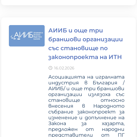
АИИБ и още три
браншови организации
със становище по
законопроекта на ИТН
16.02.2026
Асоциацията на игралната
индустрия в България /
АИИБ/ и още три браншови
организации излязоха със
становище относно
внесения в Народното
събрание законопроект за
изменение и допълнение на
Закона за хазарта,
предложен от народни
представители от ПГ