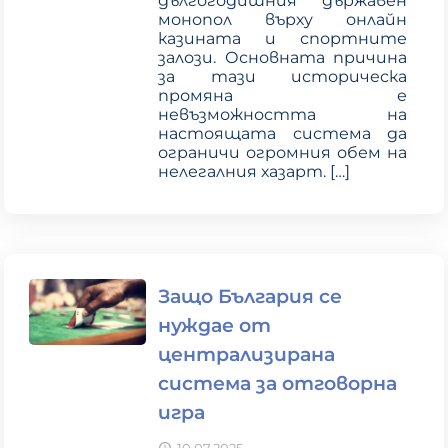
дългогодишния държавен
монопол върху онлайн
казината и спортните
залози. Основната причина
за тази историческа
промяна е
невъзможността на
настоящата система да
ограничи огромния обем на
нелегалния хазарт.
[…]
Защо България се
нуждае от
централизирана
система за отговорна
игра