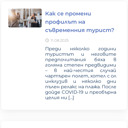
Как се промени
профилът на
съвременния турист?
11.08.2025
Преди няколко години
туристът и неговите
предпочитания бяха в
голяма степен предвидими
– в най-честия случай
чартърен полет, хотел с ол
инклузив и няколко дни
пълен релакс на плажа. После
дойде COVID-19 и преобърна
целия ни
[…]