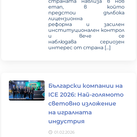
страната навлиза в нов
етап, в който
предстои дълбока
лицензионна
реформа и засилен
институционален контрол
и вече се
наблюдава сериозен
интерес от страна
[…]
Български компании на
ICE 2026: Най-голямото
световно изложение
на игралната
индустрия
01.02.2026