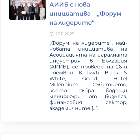
АИИБ с нова
инициатива – „Форум
на лидерите“
27.11.2025
„Форум на лидерите“, най-
новата инициатива на
Асоциацията на игралната
индустрия в България
(АИИБ), се проведе на 26-и
ноември в клуб Black &
White, Grand Hotel
Millennium. Събитието,
което събра водещи
мениджъри от бизнеса,
финансовия сектор,
академичните
[…]