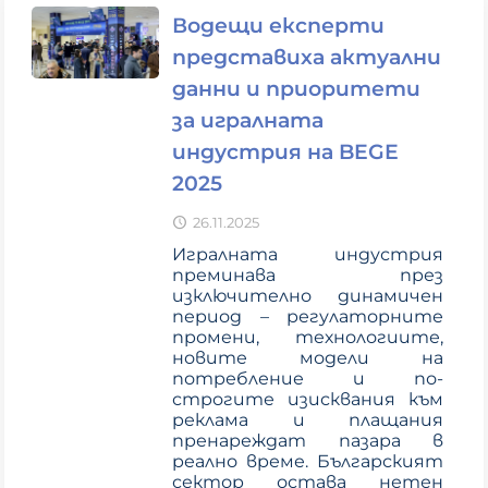
Водещи експерти
представиха актуални
данни и приоритети
за игралната
индустрия на BEGE
2025
26.11.2025
Игралната индустрия
преминава през
изключително динамичен
период – регулаторните
промени, технологиите,
новите модели на
потребление и по-
строгите изисквания към
реклама и плащания
пренареждат пазара в
реално време. Българският
сектор остава нетен