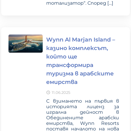
тотализатор“. Според
[…]
Wynn Al Marjan Island –
казино комплексът,
който ще
трансформира
туризма в арабските
емирства
11.06.2025
С взимането на първия в
историята лиценз за
игрална дейност в
Обединените арабски
емирства, Wynn Resorts
поставя началото на нова