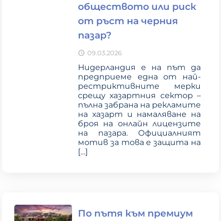
обществото или риск
от ръст на черния
пазар?
09.03.2026
Нидерландия е на път да
предприеме една от най-
рестриктивните мерки
срещу хазартния сектор –
пълна забрана на рекламите
на хазарт и намаляване на
броя на онлайн лицензите
на пазара. Официалният
мотив за това е защита на
[…]
По пътя към премиум