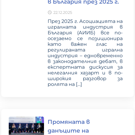
в България през 2025 г.
22.12.2025
През 2025 г. Асоциацията на
игралната индустрия в
България (АИИБ) все по-
осезаемо се позиционира
като важен глас на
регулираната игрална
индустрия – едновременно
в законодателния дебат, в
експертната дискусия за
нелегалния хазарт и в по-
широкия разговор за
ролята на
[…]
Промяната в
данъците на