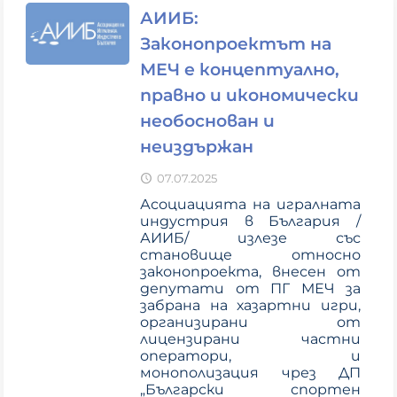
АИИБ:
Законопроектът на
МЕЧ е концептуално,
правно и икономически
необоснован и
неиздържан
07.07.2025
Асоциацията на игралната
индустрия в България /
АИИБ/ излезе със
становище относно
законопроекта, внесен от
депутати от ПГ МЕЧ за
забрана на хазартни игри,
организирани от
лицензирани частни
оператори, и
монополизация чрез ДП
„Български спортен