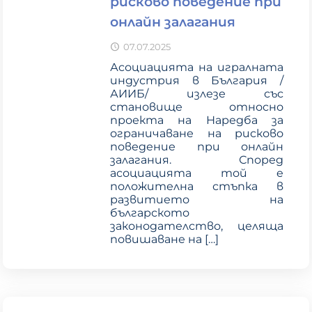
рисково поведение при
онлайн залагания
07.07.2025
Асоциацията на игралната
индустрия в България /
АИИБ/ излезе със
становище относно
проекта на Наредба за
ограничаване на рисково
поведение при онлайн
залагания. Според
асоциацията той e
положителна стъпка в
развитието на
българското
законодателство, целяща
повишаване на
[…]