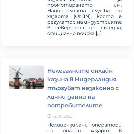
промотирането им.
Националната служба по
хазарта (ONJN), която е
регулатор на индустрията
в северната ни съседка,
официално поиска
[…]
Нелегалните онлайн
казина в Нидерландия
търгуват незаконно с
лични данни на
потребителите
12.09.2025
Нелицензирани оператори
на онлайн хазарт в