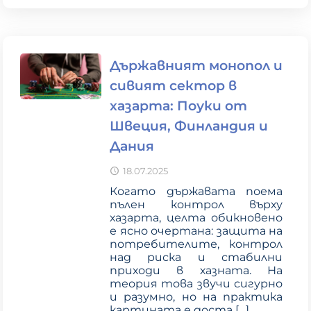
Държавният монопол и
сивият сектор в
хазарта: Поуки от
Швеция, Финландия и
Дания
18.07.2025
Когато държавата поема
пълен контрол върху
хазарта, целта обикновено
е ясно очертана: защита на
потребителите, контрол
над риска и стабилни
приходи в хазната. На
теория това звучи сигурно
и разумно, но на практика
картината е доста
[…]