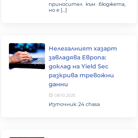
приносител към бюджета,
но е
[…]
Нелегалният хазарт
завладява Европа:
доклад на Yield Sec
разкрива тревожни
данни
08.10.2025
Източник: 24 chasa