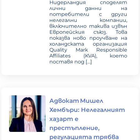
Нидерландия споделят
лични данни на
потребители с други
нелегални компании,
включително такива извън
Европейския съюз. Това
показва ново проучване на
холандската организация
Quality Mark Responsible
Affiliates (KVA), което
поставя под
[…]
Адвокат Мишел
Хембъри: Нелегалният
хазарт е
престъпление,
регулацията трябва