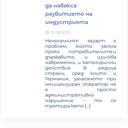
да навакса
развитието на
индустрията
20.08.2025
Нелегалният хазарт е
проблем, който засяга
пряко потребителите и
държавите, и изисква
навременни и категорични
действия. В редица
страни, сред които и
Германия, залагането при
нелицензиран оператор не
е просто
административно
нарушение – то се
третира като
[…]