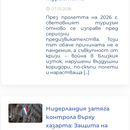
07.05.2026
През пролетта на 2026 г.
световният туризъм
отново се изправя пред
сериозни
предизвикателства. Този
път обаче причината не е
пандемия, а съвкупност от
кризи – война в Близкия
изток, нарушени въздушни
коридори, по-скъпи полети
и нарастваща
[…]
Нидерландия затяга
контрола върху
хазарта: Защита на