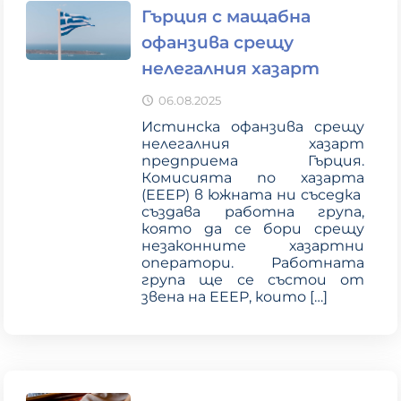
Гърция с мащабна
офанзива срещу
нелегалния хазарт
06.08.2025
Истинска офанзива срещу
нелегалния хазарт
предприема Гърция.
Комисията по хазарта
(EEEP) в южната ни съседка
създава работна група,
която да се бори срещу
незаконните хазартни
оператори. Работната
група ще се състои от
звена на EEEP, които
[…]