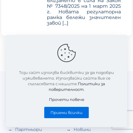
влизането в сила на Закон
№ 7348/2025 на 1 март 2025
г. Новата регулаторна
рамка бележи значителен
завой
[…]
Този сайт използва бисквитки за да подобри
изживяването. Използвайки сайта вие се
съгласявата с нашите
Политики за
поверителност
.
Бързи връзки
Прочети повече
За нас
Членство
Приеми всички
Доклади
Инициативи
Партньори
Новини