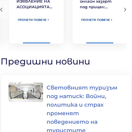
ИЗЯВЛЕНИЕ НА
онлайн хазарт
АСОЦИАЦИЯТА
под прицел:
НА ИГРАЛНАТА
Португалия
ИНДУСТРИЯ В
готви нови мерки
ПРОЧЕТИ ПОВЕЧЕ
ПРОЧЕТИ ПОВЕЧЕ
БЪЛГАРИЯ (АИИБ)
Предишни новини
Световният туризъм
под натиск: Войни,
политика и страх
променят
поведението на
туристите