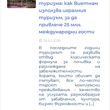
туризма: как Виетнам
използва игралния
туризъм, за да
привлече 25 млн.
международни гости
20.02.2026
В последните години
туризмът се развива
отвъд класическата
формула за почивка и
разглеждане на
забележителности.
Хората, които обичат да
пътуват, все по-често
търсят комплексни
преживявания – качество
на услугата, разнообразие
от забавления, култура,
бизнес възможности и
[…]