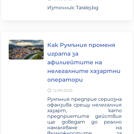
Източник: Taralej.bg
Как Румъния променя
играта за
афилиейтите на
нелегалните хазартни
оператори
12.09.2025
Румъния предприе сериозна
офанзива срещу нелегалния
хазарт, като
предприетите действия
ще доведат до реално
намаляване на
възможностите за