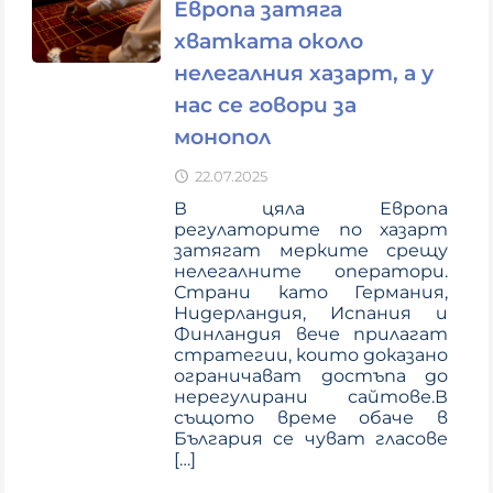
Европа затяга
хватката около
нелегалния хазарт, а у
нас се говори за
монопол
22.07.2025
В цяла Европа
регулаторите по хазарт
затягат мерките срещу
нелегалните оператори.
Страни като Германия,
Нидерландия, Испания и
Финландия вече прилагат
стратегии, които доказано
ограничават достъпа до
нерегулирани сайтове.В
същото време обаче в
България се чуват гласове
[…]