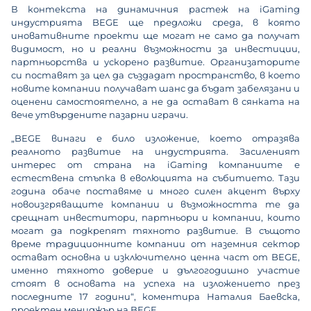
В контекста на динамичния растеж на iGaming
индустрията BEGE ще предложи среда, в която
иновативните проекти ще могат не само да получат
видимост, но и реални възможности за инвестиции,
партньорства и ускорено развитие. Организаторите
си поставят за цел да създадат пространство, в което
новите компании получават шанс да бъдат забелязани и
оценени самостоятелно, а не да остават в сянката на
вече утвърдените пазарни играчи.
„BEGE винаги е било изложение, което отразява
реалното развитие на индустрията. Засиленият
интерес от страна на iGaming компаниите е
естествена стъпка в еволюцията на събитието. Тази
година обаче поставяме и много силен акцент върху
новоизгряващите компании и възможността те да
срещнат инвеститори, партньори и компании, които
могат да подкрепят тяхното развитие. В същото
време традиционните компании от наземния сектор
остават основна и изключително ценна част от BEGE,
именно тяхното доверие и дългогодишно участие
стоят в основата на успеха на изложението през
последните 17 години“, коментира Наталия Баевска,
проектен мениджър на BEGE.