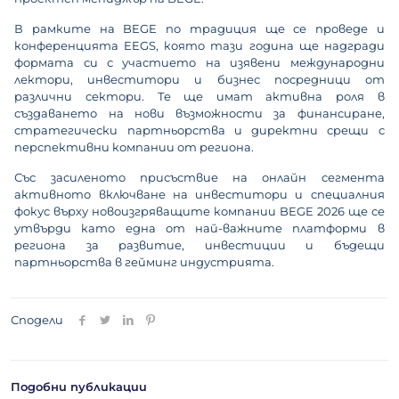
В рамките на BEGE по традиция ще се проведе и
конференцията EEGS, която тази година ще надгради
формата си с участието на изявени международни
лектори, инвеститори и бизнес посредници от
различни сектори. Те ще имат активна роля в
създаването на нови възможности за финансиране,
стратегически партньорства и директни срещи с
перспективни компании от региона.
Със засиленото присъствие на онлайн сегмента
активното включване на инвеститори и специалния
фокус върху новоизгряващите компании BEGE 2026 ще се
утвърди като една от най-важните платформи в
региона за развитие, инвестиции и бъдещи
партньорства в гейминг индустрията.
Сподели
Подобни публикации