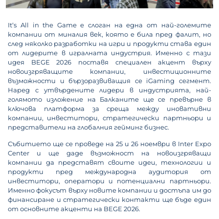
It‘s All in the Game е слоган на една от най-големите
компании от миналия век, която е била пред фалит, но
след няколко разработки на игри и продукти става един
от лидерите в игралната индустрия. Именно с тази
идея BEGE 2026 поставя специален акцент върху
новоизгряващите компании, инвестиционните
възможности и бързоразвиващия се iGaming сегмент.
Наред с утвърдените лидери в индустрията, най-
голямото изложение на Балканите ще се превърне в
ключова платформа за среща между иновативни
компании, инвеститори, стратегически партньори и
представители на глобалния гейминг бизнес.
Събитието ще се проведе на 25 и 26 ноември в Inter Expo
Center и ще даде възможност на новоизгряващи
компании да представят своите идеи, технологии и
продукти пред международна аудитория от
инвеститори, оператори и потенциални партньори.
Именно фокусът върху новите компании и достъпа им до
финансиране и стратегически контакти ще бъде един
от основните акценти на BEGE 2026.