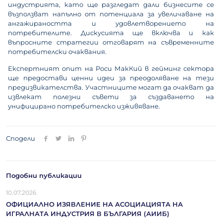
индустрията, като ще разгледат дали бизнесите се
възползват напълно от потенциала за увеличаване на
ангажираността и удовлетворението на
потребителите. Дискусията ще включва и как
въпросните стратегии отговарят на съвременните
потребителски очаквания.
Експертният опит на Роси МакКий в гейминг сектора
ще предостави ценни идеи за преодоляване на тези
предизвикателства. Участниците могат да очакват да
извлекат полезни съвети за създаването на
унифицирано потребителско изживяване.
Сподели
Подобни публикации
10.07.2026
ОФИЦИАЛНО ИЗЯВЛЕНИЕ НА АСОЦИАЦИЯТА НА
ИГРАЛНАТА ИНДУСТРИЯ В БЪЛГАРИЯ (АИИБ)