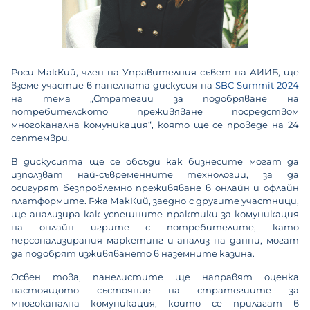
Роси МакКий, член на Управителния съвет на АИИБ, ще
вземе участие в панелната дискусия на
SBC Summit 2024
на тема „Стратегии за подобряване на
потребителското преживяване посредством
многоканална комуникация“, която ще се проведе на 24
септември.
В дискусията ще се обсъди как бизнесите могат да
използват най-съвременните технологии, за да
осигурят безпроблемно преживяване в онлайн и офлайн
платформите. Г-жа МакКий, заедно с другите участници,
ще анализира как успешните практики за комуникация
на онлайн игрите с потребителите, като
персонализирания маркетинг и анализ на данни, могат
да подобрят изживяването в наземните казина.
Освен това, панелистите ще направят оценка
настоящото състояние на стратегиите за
многоканална комуникация, които се прилагат в