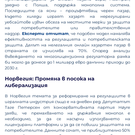
заедно с Полша, поддържа монополна система.
Последиците са ясни – процъфтяващ черен пазар,
където хиляди играят хазарт на нерегулирани
уебсайтове извън обсега на местните мерки за защита
на потребителите или правителствения
надзор.
Експерти отчитат
, че подобен модел намалява
ефективността на регулацията и потребителската
защита. Делът на нелегалния онлайн хазартен пазар в
страната се изчислява на 70%. Според анализи
въвеждането на многолицензионна регулаторна рамка
би могло да донесе до 1 милиард евро данъчни приходи до
2030 г.
Норвегия: Промяна в посока на
либерализация
В Норвегия темата за реформиране на регулациите в
игралната индустрия също е на дневен ред. Депутатът
Таге Петерсен от консервативната партия Høyre
заяви, че премахването на държавния монопол е
необходимо, за да се насърчи използването на
лицензирани платформи и за да се повиши защитата на
потребителите. Данните сочат, че приблизително 50%