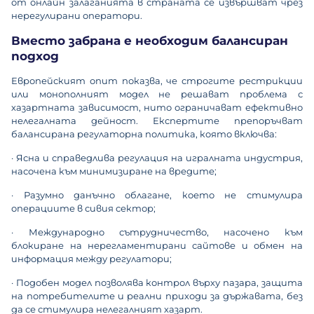
от онлайн залаганията в страната се извършват чрез
нерегулирани оператори.
Вместо забрана е необходим балансиран
подход
Европейският опит показва, че строгите рестрикции
или монополният модел не решават проблема с
хазартната зависимост, нито ограничават ефективно
нелегалната дейност. Експертите препоръчват
балансирана регулаторна политика, която включва:
· Ясна и справедлива регулация на игралната индустрия,
насочена към минимизиране на вредите;
· Разумно данъчно облагане, което не стимулира
операциите в сивия сектор;
· Международно сътрудничество, насочено към
блокиране на нерегламентирани сайтове и обмен на
информация между регулатори;
· Подобен модел позволява контрол върху пазара, защита
на потребителите и реални приходи за държавата, без
да се стимулира нелегалният хазарт.