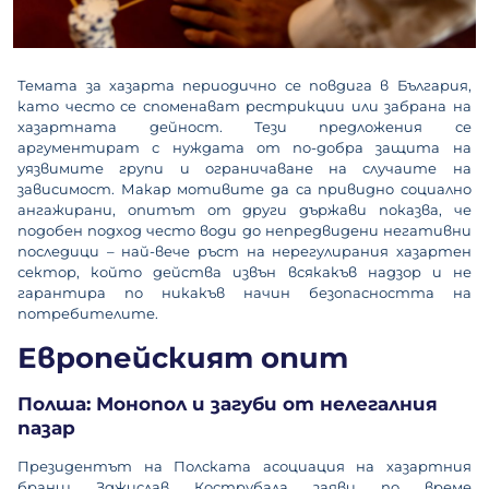
Темата за хазарта периодично се повдига в България,
като често се споменават рестрикции или забрана на
хазартната дейност. Тези предложения се
аргументират с нуждата от по-добра защита на
уязвимите групи и ограничаване на случаите на
зависимост. Макар мотивите да са привидно социално
ангажирани, опитът от други държави показва, че
подобен подход често води до непредвидени негативни
последици – най-вече ръст на нерегулирания хазартен
сектор, който действа извън всякакъв надзор и не
гарантира по никакъв начин безопасността на
потребителите.
Европейският опит
Полша: Монопол и загуби от нелегалния
пазар
Президентът на Полската асоциация на хазартния
бранш Зджислав Кострубала заяви по време