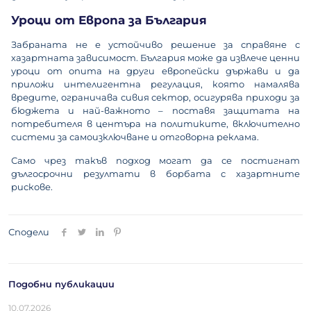
Уроци от Европа за България
Забраната не е устойчиво решение за справяне с
хазартната зависимост. България може да извлече ценни
уроци от опита на други европейски държави и да
приложи интелигентна регулация, която намалява
вредите, ограничава сивия сектор, осигурява приходи за
бюджета и най-важното – поставя защитата на
потребителя в центъра на политиките, включително
системи за самоизключване и отговорна реклама.
Само чрез такъв подход могат да се постигнат
дългосрочни резултати в борбата с хазартните
рискове.
Сподели
Подобни публикации
10.07.2026