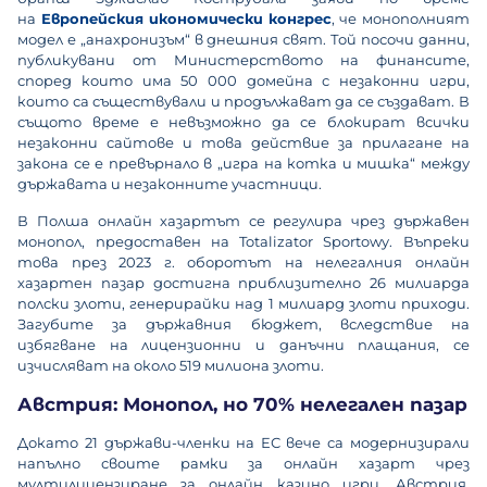
на
Европейския икономически конгрес
, че монополният
модел е „анахронизъм“ в днешния свят. Той посочи данни,
публикувани от Министерството на финансите,
според които има 50 000 домейна с незаконни игри,
които са съществували и продължават да се създават. В
същото време е невъзможно да се блокират всички
незаконни сайтове и това действие за прилагане на
закона се е превърнало в „игра на котка и мишка“ между
държавата и незаконните участници.
В Полша онлайн хазартът се регулира чрез държавен
монопол, предоставен на Totalizator Sportowy. Въпреки
това през 2023 г. оборотът на нелегалния онлайн
хазартен пазар достигна приблизително 26 милиарда
полски злоти, генерирайки над 1 милиард злоти приходи.
Загубите за държавния бюджет, вследствие на
избягване на лицензионни и данъчни плащания, се
изчисляват на около 519 милиона злоти.
Австрия: Монопол, но 70% нелегален пазар
Докато 21 държави-членки на ЕС вече са модернизирали
напълно своите рамки за онлайн хазарт чрез
мултилицензиране за онлайн казино игри, Австрия,