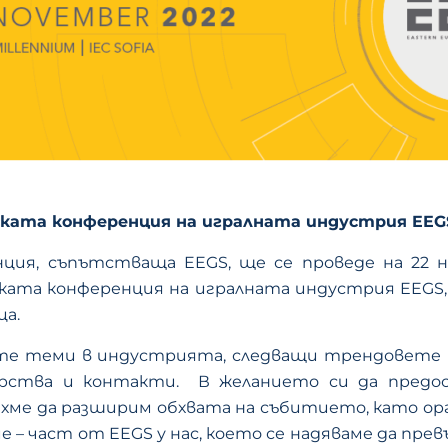
ската конференция
на игралната индустрия EEG
ия, съпътстваща EEGS, ще се проведе на 22 ное
та конференция на игралната индустрия EEGS, к
ца.
те теми в индустрията, следващи трендовете н
рства и контакти. В желанието си да предо
ихме да разширим обхвата на събитието, като о
 – част от EEGS у нас, което се надяваме да прев