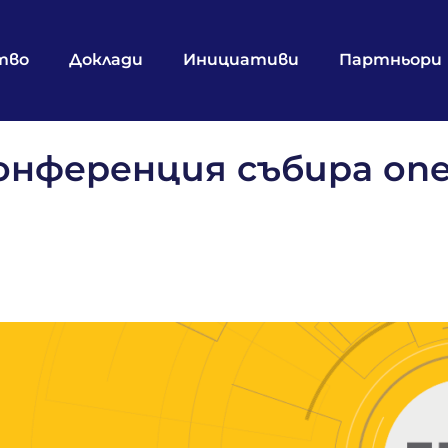
тво
Доклади
Инициативи
Партньори
онференция събира оп