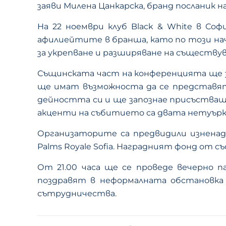
заяви Милена Цанкарска, бранд посланик 
На 22 ноември клуб Black & White в С
афилиейтите в бранша, като по този нач
за укрепване и разширяване на съществ
Същинската част на конференцията ще за
ще имат възможноста да се представят 
дейността си и ще запознае присъства
акценти на събитието са двата нетуъркин
Организаторите са предвидили изненад
Palms Royale Sofia. Наградният фонд от 
От 21.00 часа ще се проведе вечерно 
поздравят в неформалната обстановка 
сътрудничества.