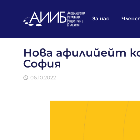
За нас
Членс
Нова афилийейт к
София
06.10.2022