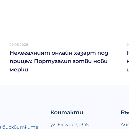
29.06.2026
0
Нелегалният онлайн хазарт под
прицел: Португалия готви нови
мерки
Контакти
Бъ
ул. Кукуш 7, 1345
Аб
а бисквитките