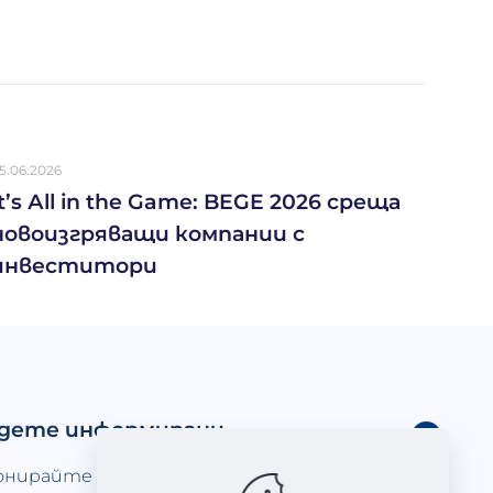
5.06.2026
It’s Аll in the Game: BEGE 2026 среща
новоизгряващи компании с
инвеститори
дете информирани
онирайте се за нюзлетъра ни