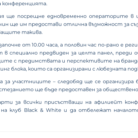
на конференцията.
офия ще посрещне едновременно операторите в 
ин ще им предостави отлична възможност за съз
уващите такива.
почне от 10.00 часа, а половин час по-рано е 
в специално предвиден за целта панел, преди об
щите с предимствата и перспективите на бранда
г блока, които са организирани с любезната подк
а за участниците – следобяд ще се организира 
състезанието ще бъде предоставен за обществено 
парти за всички присъстващи на афилиейт кон
на клуб Black & White и да отбележат начало