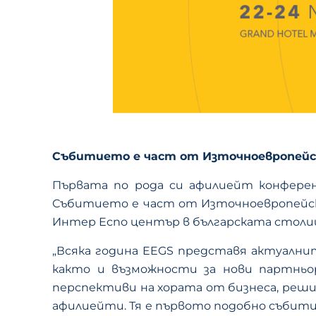
Събитието е част от Източноевропей
Първата по рода си афилиейт конференц
Събитието е част от Източноевропейска
Интер Еспо център в българската столи
„Всяка година EEGS представя актуални
както и възможности за нови партньо
перспективи на хората от бизнеса, реш
афилиейти. Тя е първото подобно събитие