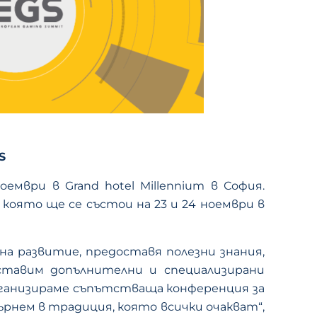
S
мври в Grand hotel Millennium в София.
оято ще се състои на 23 и 24 ноември в
а развитие, предоставя полезни знания,
ставим допълнителни и специализирани
рганизираме съпътстваща конференция за
ърнем в традиция, която всички очакват“,