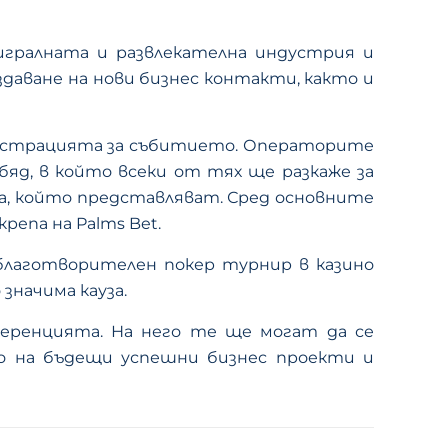
игралната и развлекателна индустрия и
даване на нови бизнес контакти, както и
регистрацията за събитието. Операторите
яд, в който всеки от тях ще разкаже за
, който представляват. Сред основните
репа на Palms Bet.
благотворителен покер турнир в казино
значима кауза.
ференцията. На него те ще могат да се
то на бъдещи успешни бизнес проекти и