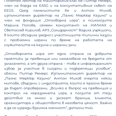
Почетен лектор на Майсторския клас бе Питър Ремерс,
член на борда на EASG и на консултативния съвет на
EEGS. Сред панелистите бе и Антон Михов,
изпълнителен директор на „Палмс Меркюр Казино“ и
член на фондация „Отговорна игра“, а психолозите
Марина Попова, семеен консултант на НИЛНАХ и
Светослав Кирилов, АРЗ „Солидарност“ водиха уъркшопи,
в които обсъдиха заедно с участниците типични казуси
с проблемни играчи по време на работата на
служителите на казина и игрални зали.
„Отговорната игра от една страна са добрите
практики за превенция или намаляване на вредата от
залагането, а от друга страна – това е информираният
избор за участие в сигурни и подкрепящи условия“,
обясни Питър Ремерс. Изпълнителният директор на
„Палмс Меркюр Казино“ Антон Михов очерта някои
митове, свързани с индустрията, които е крайно време
да бъдат опровергани. „Всичко е въпрос на превенция и
контрол на неразумната игра, а ползите от тези
действия са много и засягат бранша, клиента,
организатора и обществото в неговата цялост. Важно
е да се изгради взаимна лоялност“, допълни той.