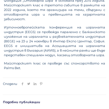
Фондация „Отговорна игра“ е основана през 2015 година.
Майсторският клас е третото събитие в рамките на
2022 година, което тя организира на теми, свързани с
отговорната игра и превенцията на хазартната
зависимост.
Източноевропейската конференция на игралната
индустрия (EEGS) се провежда паралелно с Балканското
изложение на игралната и развлекателната индустрия
(BEGE) на 23 и 24 ноември в Интер Експо Център, София.
ЕEGS е инициатива на Асоциацията на игралната
индустрия в България (АИИБ), а в нейните рамки ще бъде
представен специален модул, касаещ отговорната игра.
Майсторският клас се проведе със спонсорството на
Palms Bet.
Сподели
Подобни публикации