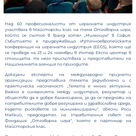
Над 60 професионалисти от игралната индустрия
участваха в Майсторски клас на тема Отговорна игра,
който се състоя в Гранд хотел „Милениум“ в София.
Събитието е придружаващо Източноевропейската
конференция на игралната индустрия (EEGS), която ще
се проведе на 23 и 24 ноември в Интер Експо център в
столицата. На него присъстваха и представители на
Националната агенция по приходите.
Доказани експерти на международно признати
организации представиха темата задълбочено и с
практическа насоченост. „Темата е много актуална.
Важно е синергията между индустрия, регулатор и
общество да е добре балансирана, за да се предложи на
потребителите добре регулирана и здравословна среда,
където рисковете са минимализирани“, обясни Роси
МаКкий, председател на Управителния съвет на
Фондация „Отговорна игра“, която е партньор на
Майсторския клас.