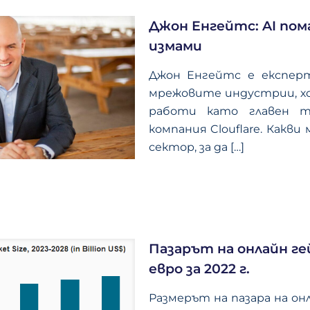
Джон Енгейтс: AI по
измами
Джон Енгейтс е експер
мрежовите индустрии, х
работи като главен т
компания Clouflare. Какв
сектор, за да
[…]
Пазарът на онлайн ге
евро за 2022 г.
Размерът на пазара на он