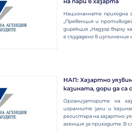
на пари в хазарта
Националната приходна а
„Превенция и противоде
дирекция „Надзор върху 
е създадено в изпълнение н
НАП: Хазартно уязви
казината, дори да са
Организаторите на ха
игралните зали и казина
регистъра на хазартно у
агенция за приходите. В с