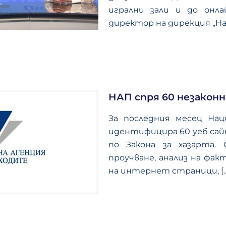
игрални зали и до онлай
директор на дирекция „На
НАП спря 60 незаконн
За последния месец Нац
идентифицира 60 уеб сайт
по Закона за хазарта.
проучване, анализ на фа
на интернет страници,
[