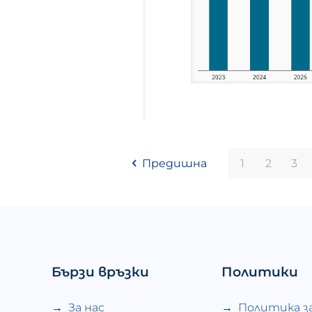
Предишна
1
2
3
Бързи връзки
Политики
За нас
Политика з