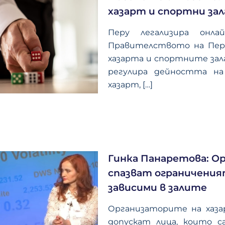
хазарт и спортни зал
Перу легализира онл
Правителството на Перу 
хазарта и спортните зала
регулира дейността на
хазарт,
[…]
Гинка Панаретова: О
спазват ограничения
зависими в залите
Организаторите на хаза
допускат лица, които са