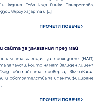
н казина. Това каза Гинка Панаретова,
дзор върху хазарта и
[…]
ПРОЧЕТИ ПОВЕЧЕ
и сайта за залагания през май
ионалната агенция за приходите (НАП)
а за залози, които нямат валиден лиценз
 След обстойната проверка, включваща
кти и обстоятелства за идентифициране
…]
ПРОЧЕТИ ПОВЕЧЕ