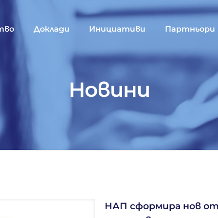
тво
Доклади
Инициативи
Партньори
Новини
НАП сформира нов от