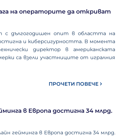
мага на операторите да откриват
т с дългогодишен опит в областта на
остигна и киберсигурността. В момента
ехнически директор в американската
и мерки са взели участниците от игралния
ПРОЧЕТИ ПОВЕЧЕ
йминга в Европа достигна 34 млрд.
лайн гейминга в Европа достигна 34 млрд.