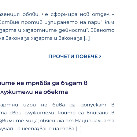
генция обяви, че сформира нов отдел –
йствие против изпирането на пари“ към
хазарта и хазартните дейности“. Звеното
а Закона за хазарта и Закона за
[…]
ПРОЧЕТИ ПОВЕЧЕ
мите не трябва да бъдат в
 служители на обекта
зартни игри не бива да допускат в
та свои служители, които са вписани в
язвимите лица, обясниха от Националната
лучай на неспазване на това
[…]