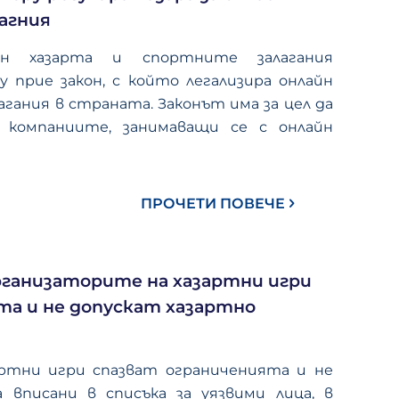
агния
айн хазарта и спортните залагания
прие закон, с който легализира онлайн
гания в страната. Законът има за цел да
 компаниите, занимаващи се с онлайн
ПРОЧЕТИ ПОВЕЧЕ
рганизаторите на хазартни игри
та и не допускат хазартно
ртни игри спазват ограниченията и не
 вписани в списъка за уязвими лица, в