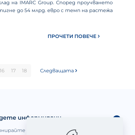
доклад на IMARC Group. Според проучването
стигне до 54 млрд. евро с темп на растежа
ПРОЧЕТИ ПОВЕЧЕ
16
17
18
Следващата
дете информирани
онирайте се за нюзлетъра ни