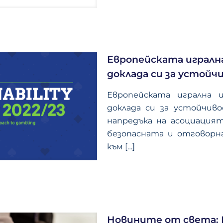
Европейската игралн
доклада си за устойчи
Европейската игрална 
доклада си за устойчиво
напредъка на асоциацият
безопасната и отговорна
към
[…]
Новините от света: П