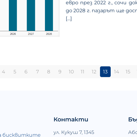
евро през 2022 г., сочи 
до 2028 г. пазарът ще до
[…]
4
5
6
7
8
9
10
11
12
13
14
15
Контакти
Бъ
ул. Кукуш 7, 1345
Аб
а бисквитките