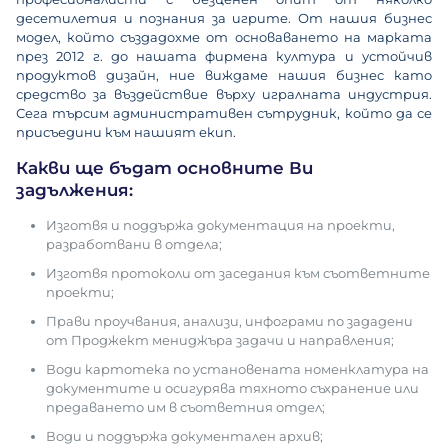
десетилетия и познания за игрите. От нашия бизнес
модел, който създадохме от основаването на марката
през 2012 г. до нашата фирмена култура и устойчив
продуктов дизайн, ние виждаме нашия бизнес като
средство за въздействие върху игралната индустрия.
Сега търсим административен сътрудник, който да се
присъедини към нашият екип.
Какви ще бъдат основните Ви
задължения:
Изготвя и поддържа документация на проекти,
разработвани в отдела;
Изготвя протоколи от заседания към съответните
проекти;
Прави проучвания, анализи, инфограми по зададени
от Проджект мениджъра задачи и направления;
Води картотека по установената номенклатура на
документите и осигурява тяхното съхранение или
предаването им в съответния отдел;
Води и поддържа документален архив;