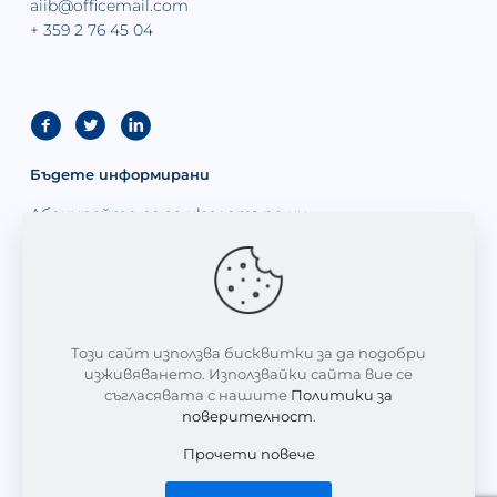
aiib@officemail.com
+ 359 2 76 45 04
Бъдете информирани
Абонирайте се за нюзлетъра ни
Този сайт използва бисквитки за да подобри
изживяването. Използвайки сайта вие се
съгласявата с нашите
Политики за
поверителност
.
Прочети повече