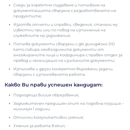
Следи за коректно създаване и попълване на
документацията свързана с разработването на
продуктите;
Изготвя отчети и справки, сведения, станали му
известни при или по повод на изпълнение на
служебните му задължения;
Попълва документи свързани с дю дилиджънс DD
като събира необходимите документи от
ангажираните лица и координира с правен отдел за
превод и легализация на изисканите документи;
Изпълнява и други конкретно възложени задачи,
свързани с изпълняваната работа.
Какво Ви прави успешен кандидат:
Подходящо висше образование;
Задължителен предишен опит на подобна позиция –
минимум 1 години.
Отлични комуникативни умения;
Умения за работа в екип;