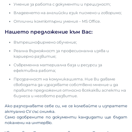
Умение за работа с документи и прецизност;
Владеенето на английски език писмено и говоримо;
Отлични компютърни умения – MS Office.
Нашето предложение към Вас:
Вътрешнофирмено обучение;
Реална възможност за професионална изява и
кариерно развитие;
Съвременна материална база и ресурси за
ефективна работа;
Прозрачност на комуникацията. Ние Ви даваме
свободата да изразявате собствено мнение и да
правите предложения относно всякакви аспекти на
бизнеса и неговото развитие.
Ако разпознавате себе си, не се колебайте и изпратете
актуално CV със снимка.
Само одобрените по документи кандидати ще бъдат
поканени на интервю.